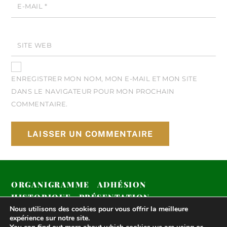
E-MAIL
*
SITE WEB
ENREGISTRER MON NOM, MON E-MAIL ET MON SITE
DANS LE NAVIGATEUR POUR MON PROCHAIN
COMMENTAIRE.
ORGANIGRAMME
ADHÉSION
HISTORIQUE
PRÉSENTATION
Nous utilisons des cookies pour vous offrir la meilleure
COMPÉTITIONS 2024
expérience sur notre site.