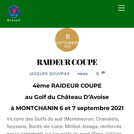
Skip
Men
to
content
8
SEPTEMBRE
2021
RAIDEUR COUPE
news
0
JACQUES SOUVRAS
4ème RAIDEUR COUPE
au Golf du Château D’Avoise
à MONTCHANIN 6 et 7 septembre 2021
Victoire des Golfs du sud (Montmeyran, Chanalets,
Seyssins, Bords-de-Loire, Miribel-Jonage, renforcés
par le président) sur les golfs du nord (Trois-Vallons,