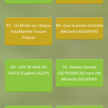
67 – Un Birdie sur chaque
68 – Que la partie est belle
trou(Martine Trouvé-
(Michelle SOUVRAS)
Fitaire)
69 – LES 30 ANS DU
70 – Prends Gardes
GNTS (Eugène LALOY)
(SEYSSINS 26 mars 24)
Michelle SOUVRAS