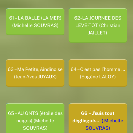
61 – LA BALLE (LA MER)
62- LA JOURNEE DES
(Michelle SOUVRAS)
LEVE-TÔT (Christian
JAILLET)
63 – Ma Petite,Aindinoise
64 – C’est pas l’homme …
(Jean-Yves JUYAUX)
(Eugène LALOY)
65 – AU GNTS (étoile des
66 – J’suis tout
neiges) (Michelle
déglingué…
(
Michelle
SOUVRAS)
SOUVRAS)