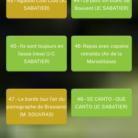
43 – Agadou Clou Clou (JC
44 – Le petit vin blanc de
SABATIER)
Bouvent (JC SABATIER)
45 – Ils sont toujours en
46- Repas avec copains
liesse (new) (J-C
retraités (Air de la
SABATIER)
Marseillaise)
47 – Le barde (sur l’air du
48 – SE CANTO – QUE
pornographe de Brassens)
CANTO (JC SABATIER)
(M. SOUVRAS)