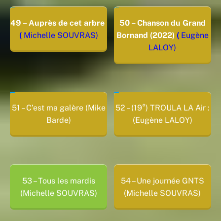
49 – Auprès de cet arbre
50 – Chanson du Grand
(
Michelle SOUVRAS)
Bornand (2022)
(
Eugène
LALOY)
51 – C’est ma galère (Mike
52 – (19°) TROULA LA Air :
Barde)
(Eugène LALOY)
53 – Tous les mardis
54 – Une journée GNTS
(Michelle SOUVRAS)
(Michelle SOUVRAS)