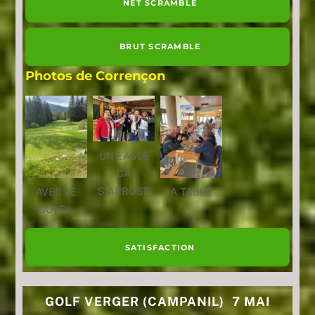
NET SCRAMBLE
BRUT SCRAMBLE
Photos de Corrençon
UN EAGLE
CA
S'ARROSE
AVEC LE
A TABLE
SOLEIL
SATISFACTION
GOLF VERGER (CAMPANIL) 7 MAI