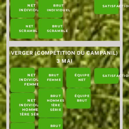
NET
BRUT
SATISFACTIO
INDIVIDUEL
INDIVIDUEL
NET
BRUT
SCRAMBLE
SCRAMBLE
VERGER (COMPÉTITION DU CAMPANIL)
3 MAI
NET
BRUT
ÉQUIPE
SATISFACTIO
INDIVIDUEL
FEMME
NET
FEMME
BRUT
ÉQUIPE
NET
HOMMES
BRUT
INDIVIDUEL
1ÈRE
HOMMES
SÉRIE
1ÈRE SÉRIE
BRUT