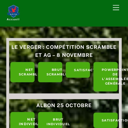
Skip
Men
to
content
LE VERGER : COMPÉTITION SCRAMBLE
ET AG – 8 NOVEMBRE
NET
BRUT
POWERPOIN
SATISFACTION
SCRAMBLE
SCRAMBLE
DE
L'ASSEMBLÉ
GÉNÉRALE
ALBON 25 OCTOBRE
NET
BRUT
SATISFACTIO
INDIVIDUEL
INDIVIDUEL