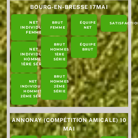
BOURG-EN-BRESSE 17MAI
NET
BRUT
ÉQUIPE
SATISFACTIO
INDIVIDUEL
FEMME
NET
FEMME
BRUT
ÉQUIPE
NET
HOMMES
BRUT
INDIVIDUEL
1ÈRE
HOMMES
SÉRIE
1ÈRE SÉRIE
BRUT
NET
HOMMES
INDIVIDUEL
2ÈME
HOMMES
SÉRIE
2ÈME SÉRIE
ANNONAY (COMPÉTITION AMICALE) 10
MAI