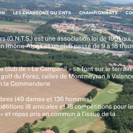
ON
LES CHANSONS DU GNTS
CHAMPIONNATS
CO
 (G.N.T.S.) est une association loi de 1901 qui
n Rhône-Alpes et un club passé de 9 à 18 trou
club de « Le Campanil » se font sur le terrain
u golf du Forez, celles de Montmeyran à Valenc
con la Commanderie
embres (49 dames et 136 hommes)
pétitions (8 amicales et 18 compétitions pour l
» et repas pris en commun à l’issue de la