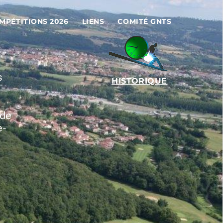
MPÉTITIONS 2026
LIENS
COMITÉ GNTS
s
HISTORIQUE
 de
e-
e