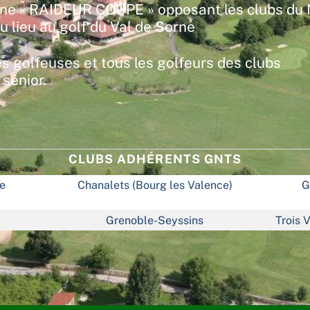
, une « RAIDEUR COUPE » opposant les clubs du
u lieu au golf du Val de Sorne
es golfeuses et tous les golfeurs des clubs
sénior.
CLUBS ADHÉRENTS GNTS
e
Chanalets (Bourg les Valence)
G
Grenoble-Seyssins
Trois V