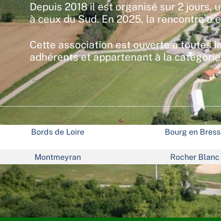
Depuis 2018 il est organisé sur 2 jours
à ceux du Sud. En 2025, la rencontre a e
Cette association est ouverte à toutes l
adhérents et appartenant à la catégorie 
Bords de Loire
Bourg en Bress
Montmeyran
Rocher Blanc